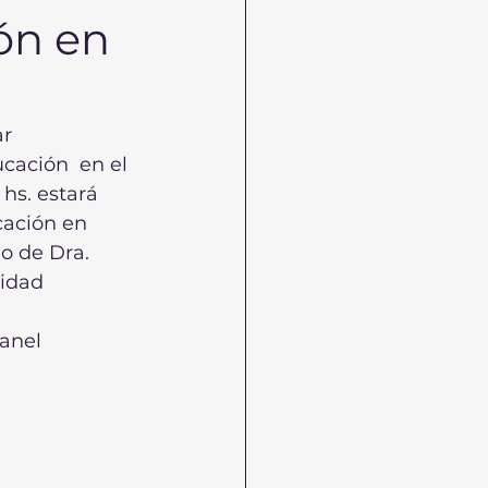
ón en
r 
cación  en el 
hs. estará  
ación en 
o de Dra. 
idad 
anel 
 